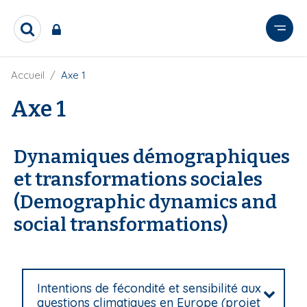
A
l
R
l
e
e
c
r
F
Accueil
Axe 1
h
i
e
a
l
Axe 1
r
u
d
c
c
'
h
o
A
e
Dynamiques démographiques
r
n
r
i
t
et transformations sociales
a
e
n
(Demographic dynamics and
e
n
social transformations)
u
p
r
i
Intentions de fécondité et sensibilité aux
n
questions climatiques en Europe (projet
c