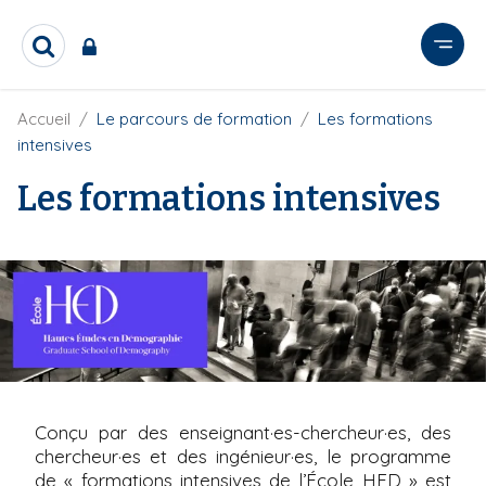
A
l
R
l
e
e
c
r
F
Accueil
Le parcours de formation
Les formations
h
i
e
a
intensives
l
r
u
d
c
Les formations intensives
c
'
h
o
A
e
r
n
r
i
t
a
e
n
e
n
u
p
r
i
Conçu par des enseignant·es-chercheur·es, des
n
chercheur·es et des ingénieur·es, le programme
de « formations intensives de l’École
HED
» est
c