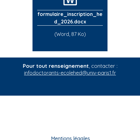
formulaire_inscription_he
d_2026.docx
(Word, 87 Ko)
Pour tout renseignement
, contacter :
infodoctorants-ecolehed@univ-paris1.fr
Mentions légales