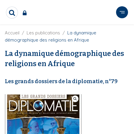
A
l
R
l
e
e
c
r
F
Accueil
Les publications
La dynamique
h
i
e
a
démographique des religions en Afrique
l
r
u
d
c
La dynamique démographique des
c
'
h
o
A
religions en Afrique
e
r
n
r
i
t
a
Les grands dossiers de la diplomatie, n°79
e
n
e
n
u
p
r
i
n
c