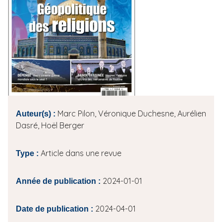
i
p
a
l
Marc Pilon, Véronique Duchesne, Aurélien
Auteur(s) :
Dasré, Hoël Berger
Article dans une revue
Type :
2024-01-01
Année de publication :
2024-04-01
Date de publication :